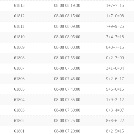
61813
08-08 08:19:30
1+7+7=15
61812
08-08 08:15:00
1+7+0=08
61811
08-08 08:09:00
7+9+9=25
61810
08-08 08:05:00
7+4+7=18
61809
08-08 08:00:00
8+0+7=15
61808
08-08 07:55:00
0+2+7=09
61807
08-08 07:50:00
3+1+0=04
61806
08-08 07:45:00
9+2+6=17
61805
08-08 07:40:00
9+6+0=15
61804
08-08 07:35:00
1+9+2=12
61803
08-08 07:30:00
0+3+4=07
61802
08-08 07:25:00
8+8+6=22
61801
08-08 07:20:00
8+2+5=15