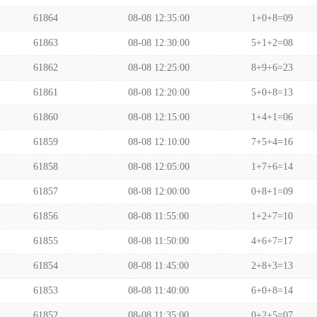
61864
08-08 12:35:00
1+0+8=09
61863
08-08 12:30:00
5+1+2=08
61862
08-08 12:25:00
8+9+6=23
61861
08-08 12:20:00
5+0+8=13
61860
08-08 12:15:00
1+4+1=06
61859
08-08 12:10:00
7+5+4=16
61858
08-08 12:05:00
1+7+6=14
61857
08-08 12:00:00
0+8+1=09
61856
08-08 11:55:00
1+2+7=10
61855
08-08 11:50:00
4+6+7=17
61854
08-08 11:45:00
2+8+3=13
61853
08-08 11:40:00
6+0+8=14
61852
08-08 11:35:00
0+2+5=07