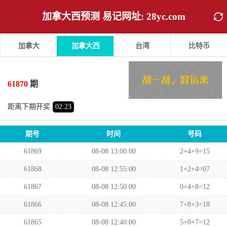
加拿大西预测 易记网址: 28yc.com
加拿大
加拿大西
台湾
比特币
2
3
0
05
+
+
=
61870
期
小
单
距离下期开奖
02
:
23
期号
时间
号码
61869
08-08 13:00:00
2+4+9=15
61868
08-08 12:55:00
1+2+4=07
61867
08-08 12:50:00
0+4+8=12
61866
08-08 12:45:00
7+8+3=18
61865
08-08 12:40:00
5+0+7=12