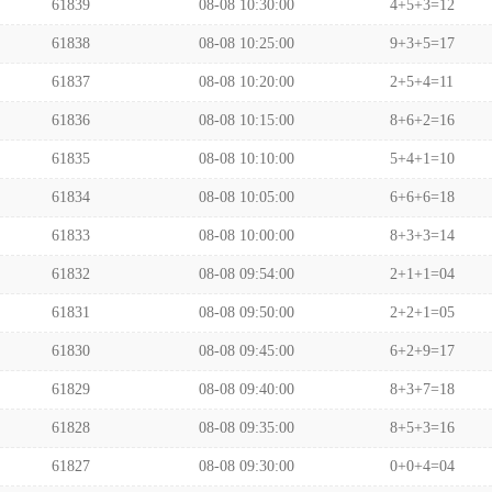
61839
08-08 10:30:00
4+5+3=12
61838
08-08 10:25:00
9+3+5=17
61837
08-08 10:20:00
2+5+4=11
61836
08-08 10:15:00
8+6+2=16
61835
08-08 10:10:00
5+4+1=10
61834
08-08 10:05:00
6+6+6=18
61833
08-08 10:00:00
8+3+3=14
61832
08-08 09:54:00
2+1+1=04
61831
08-08 09:50:00
2+2+1=05
61830
08-08 09:45:00
6+2+9=17
61829
08-08 09:40:00
8+3+7=18
61828
08-08 09:35:00
8+5+3=16
61827
08-08 09:30:00
0+0+4=04