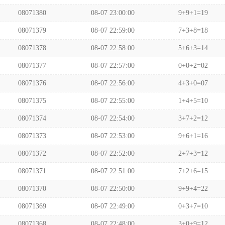
08071380
08-07 23:00:00
9+9+1=19
08071379
08-07 22:59:00
7+3+8=18
08071378
08-07 22:58:00
5+6+3=14
08071377
08-07 22:57:00
0+0+2=02
08071376
08-07 22:56:00
4+3+0=07
08071375
08-07 22:55:00
1+4+5=10
08071374
08-07 22:54:00
3+7+2=12
08071373
08-07 22:53:00
9+6+1=16
08071372
08-07 22:52:00
2+7+3=12
08071371
08-07 22:51:00
7+2+6=15
08071370
08-07 22:50:00
9+9+4=22
08071369
08-07 22:49:00
0+3+7=10
08071368
08-07 22:48:00
3+0+9=12