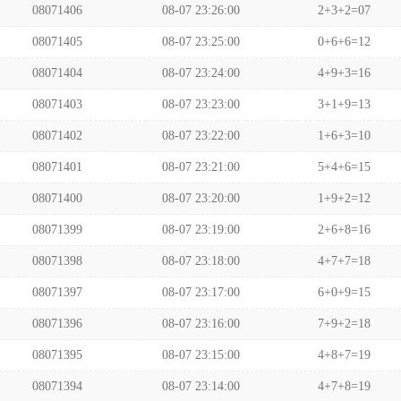
08071406
08-07 23:26:00
2+3+2=07
08071405
08-07 23:25:00
0+6+6=12
08071404
08-07 23:24:00
4+9+3=16
08071403
08-07 23:23:00
3+1+9=13
08071402
08-07 23:22:00
1+6+3=10
08071401
08-07 23:21:00
5+4+6=15
08071400
08-07 23:20:00
1+9+2=12
08071399
08-07 23:19:00
2+6+8=16
08071398
08-07 23:18:00
4+7+7=18
08071397
08-07 23:17:00
6+0+9=15
08071396
08-07 23:16:00
7+9+2=18
08071395
08-07 23:15:00
4+8+7=19
08071394
08-07 23:14:00
4+7+8=19