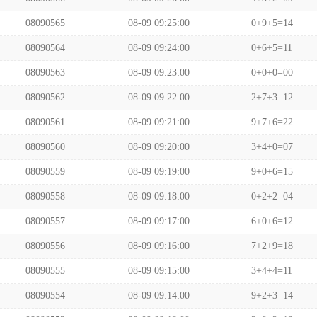
08090565
08-09 09:25:00
0+9+5=14
08090564
08-09 09:24:00
0+6+5=11
08090563
08-09 09:23:00
0+0+0=00
08090562
08-09 09:22:00
2+7+3=12
08090561
08-09 09:21:00
9+7+6=22
08090560
08-09 09:20:00
3+4+0=07
08090559
08-09 09:19:00
9+0+6=15
08090558
08-09 09:18:00
0+2+2=04
08090557
08-09 09:17:00
6+0+6=12
08090556
08-09 09:16:00
7+2+9=18
08090555
08-09 09:15:00
3+4+4=11
08090554
08-09 09:14:00
9+2+3=14