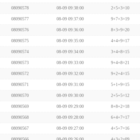
08090578
08-09 09:38:00
2+5+3=10
08090577
08-09 09:37:00
9+7+3=19
08090576
08-09 09:36:00
8+3+9=20
08090575
08-09 09:35:00
4+4+9=17
08090574
08-09 09:34:00
3+4+8=15
08090573
08-09 09:33:00
9+4+8=21
08090572
08-09 09:32:00
9+2+4=15
08090571
08-09 09:31:00
5+1+9=15
08090570
08-09 09:30:00
2+5+5=12
08090569
08-09 09:29:00
8+8+2=18
08090568
08-09 09:28:00
6+4+7=17
08090567
08-09 09:27:00
4+5+7=16
08090566
08-09 09:26:00
4+3+2=09