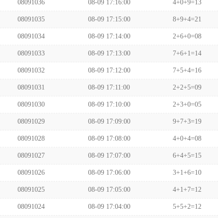
08091036
08-09 17:16:00
4+0+9=13
08091035
08-09 17:15:00
8+9+4=21
08091034
08-09 17:14:00
2+6+0=08
08091033
08-09 17:13:00
7+6+1=14
08091032
08-09 17:12:00
7+5+4=16
08091031
08-09 17:11:00
2+2+5=09
08091030
08-09 17:10:00
2+3+0=05
08091029
08-09 17:09:00
9+7+3=19
08091028
08-09 17:08:00
4+0+4=08
08091027
08-09 17:07:00
6+4+5=15
08091026
08-09 17:06:00
3+1+6=10
08091025
08-09 17:05:00
4+1+7=12
08091024
08-09 17:04:00
5+5+2=12