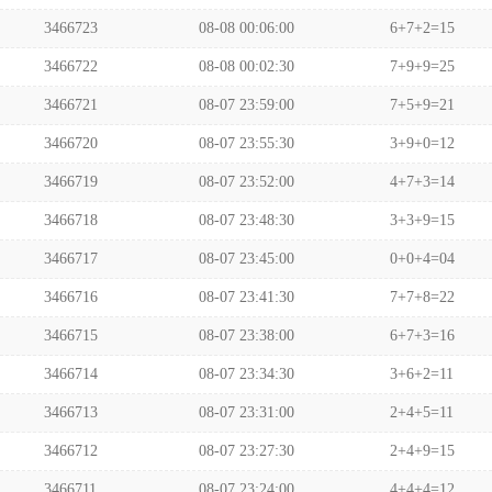
3466723
08-08 00:06:00
6+7+2=15
3466722
08-08 00:02:30
7+9+9=25
3466721
08-07 23:59:00
7+5+9=21
3466720
08-07 23:55:30
3+9+0=12
3466719
08-07 23:52:00
4+7+3=14
3466718
08-07 23:48:30
3+3+9=15
3466717
08-07 23:45:00
0+0+4=04
3466716
08-07 23:41:30
7+7+8=22
3466715
08-07 23:38:00
6+7+3=16
3466714
08-07 23:34:30
3+6+2=11
3466713
08-07 23:31:00
2+4+5=11
3466712
08-07 23:27:30
2+4+9=15
3466711
08-07 23:24:00
4+4+4=12