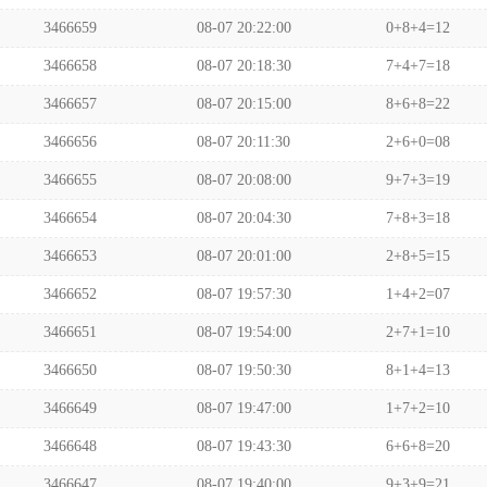
3466659
08-07 20:22:00
0+8+4=12
3466658
08-07 20:18:30
7+4+7=18
3466657
08-07 20:15:00
8+6+8=22
3466656
08-07 20:11:30
2+6+0=08
3466655
08-07 20:08:00
9+7+3=19
3466654
08-07 20:04:30
7+8+3=18
3466653
08-07 20:01:00
2+8+5=15
3466652
08-07 19:57:30
1+4+2=07
3466651
08-07 19:54:00
2+7+1=10
3466650
08-07 19:50:30
8+1+4=13
3466649
08-07 19:47:00
1+7+2=10
3466648
08-07 19:43:30
6+6+8=20
3466647
08-07 19:40:00
9+3+9=21