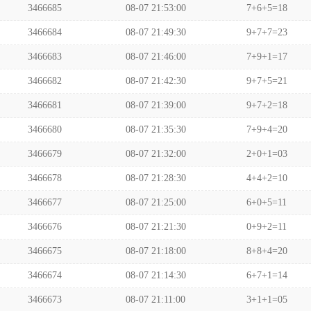
3466685
08-07 21:53:00
7+6+5=18
3466684
08-07 21:49:30
9+7+7=23
3466683
08-07 21:46:00
7+9+1=17
3466682
08-07 21:42:30
9+7+5=21
3466681
08-07 21:39:00
9+7+2=18
3466680
08-07 21:35:30
7+9+4=20
3466679
08-07 21:32:00
2+0+1=03
3466678
08-07 21:28:30
4+4+2=10
3466677
08-07 21:25:00
6+0+5=11
3466676
08-07 21:21:30
0+9+2=11
3466675
08-07 21:18:00
8+8+4=20
3466674
08-07 21:14:30
6+7+1=14
3466673
08-07 21:11:00
3+1+1=05