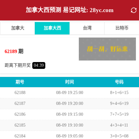
加拿大西预测 易记网址: 28yc.com
加拿大
加拿大西
台湾
比特币
0
5
9
14
+
+
=
62189
期
大
双
距离下期开奖
04
:
39
期号
时间
号码
62188
08-09 19:25:00
8+1+6=15
62187
08-09 19:20:00
9+4+6=19
62186
08-09 19:15:00
7+7+5=19
62185
08-09 19:10:00
4+3+4=11
62184
08-09 19:05:00
3+0+5=08