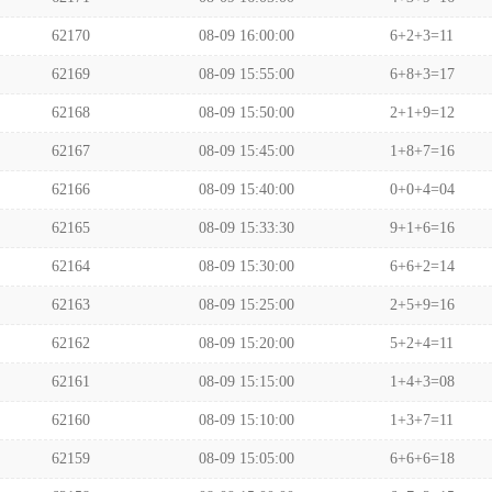
62170
08-09 16:00:00
6+2+3=11
62169
08-09 15:55:00
6+8+3=17
62168
08-09 15:50:00
2+1+9=12
62167
08-09 15:45:00
1+8+7=16
62166
08-09 15:40:00
0+0+4=04
62165
08-09 15:33:30
9+1+6=16
62164
08-09 15:30:00
6+6+2=14
62163
08-09 15:25:00
2+5+9=16
62162
08-09 15:20:00
5+2+4=11
62161
08-09 15:15:00
1+4+3=08
62160
08-09 15:10:00
1+3+7=11
62159
08-09 15:05:00
6+6+6=18