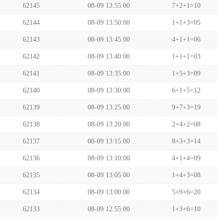
62145
08-09 13:55:00
7+2+1=10
62144
08-09 13:50:00
1+1+3=05
62143
08-09 13:45:00
4+1+1=06
62142
08-09 13:40:00
1+1+1=03
62141
08-09 13:35:00
1+5+3=09
62140
08-09 13:30:00
6+1+5=12
62139
08-09 13:25:00
9+7+3=19
62138
08-09 13:20:00
2+4+2=08
62137
08-09 13:15:00
8+3+3=14
62136
08-09 13:10:00
4+1+4=09
62135
08-09 13:05:00
1+4+3=08
62134
08-09 13:00:00
5+9+6=20
62133
08-09 12:55:00
1+3+6=10