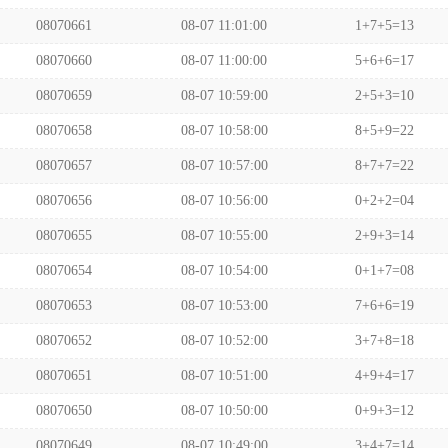
08070661
08-07 11:01:00
1+7+5=13
08070660
08-07 11:00:00
5+6+6=17
08070659
08-07 10:59:00
2+5+3=10
08070658
08-07 10:58:00
8+5+9=22
08070657
08-07 10:57:00
8+7+7=22
08070656
08-07 10:56:00
0+2+2=04
08070655
08-07 10:55:00
2+9+3=14
08070654
08-07 10:54:00
0+1+7=08
08070653
08-07 10:53:00
7+6+6=19
08070652
08-07 10:52:00
3+7+8=18
08070651
08-07 10:51:00
4+9+4=17
08070650
08-07 10:50:00
0+9+3=12
08070649
08-07 10:49:00
3+4+7=14