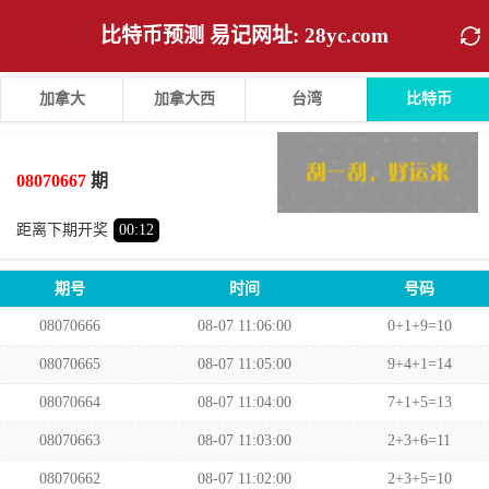
比特币预测 易记网址: 28yc.com
加拿大
加拿大西
台湾
比特币
3
7
9
19
+
+
=
08070667
期
大
单
距离下期开奖
00
:
12
期号
时间
号码
08070666
08-07 11:06:00
0+1+9=10
08070665
08-07 11:05:00
9+4+1=14
08070664
08-07 11:04:00
7+1+5=13
08070663
08-07 11:03:00
2+3+6=11
08070662
08-07 11:02:00
2+3+5=10