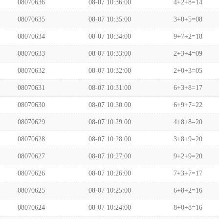
08070636
08-07 10:36:00
4+2+8=14
08070635
08-07 10:35:00
3+0+5=08
08070634
08-07 10:34:00
9+7+2=18
08070633
08-07 10:33:00
2+3+4=09
08070632
08-07 10:32:00
2+0+3=05
08070631
08-07 10:31:00
6+3+8=17
08070630
08-07 10:30:00
6+9+7=22
08070629
08-07 10:29:00
4+8+8=20
08070628
08-07 10:28:00
3+8+9=20
08070627
08-07 10:27:00
9+2+9=20
08070626
08-07 10:26:00
7+3+7=17
08070625
08-07 10:25:00
6+8+2=16
08070624
08-07 10:24:00
8+0+8=16