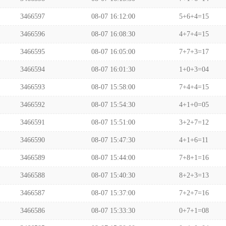
3466597
08-07 16:12:00
5+6+4=15
3466596
08-07 16:08:30
4+7+4=15
3466595
08-07 16:05:00
7+7+3=17
3466594
08-07 16:01:30
1+0+3=04
3466593
08-07 15:58:00
7+4+4=15
3466592
08-07 15:54:30
4+1+0=05
3466591
08-07 15:51:00
3+2+7=12
3466590
08-07 15:47:30
4+1+6=11
3466589
08-07 15:44:00
7+8+1=16
3466588
08-07 15:40:30
8+2+3=13
3466587
08-07 15:37:00
7+2+7=16
3466586
08-07 15:33:30
0+7+1=08