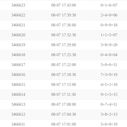
3466623
08-07 17:43:00
0+1+6=07
3466622
08-07 17:39:30
2+4+0=06
3466621
08-07 17:36:00
0+9+9=18
3466620
08-07 17:32:30
1+1+5=07
3466619
08-07 17:29:00
3+8+9=20
3466618
08-07 17:25:30
0+4+0=04
3466617
08-07 17:22:00
5+0+6=11
3466616
08-07 17:18:30
7+3+9=19
3466615
08-07 17:15:00
4+5+1=10
3466614
08-07 17:11:30
9+1+5=15
3466613
08-07 17:08:00
0+7+4=11
3466612
08-07 17:04:30
3+8+2=13
3466611
08-07 17:01:00
5+6+8=19